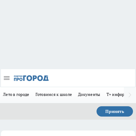
Лето в городе
Готовимся к школе
Документы
Т+ информиру
Принять