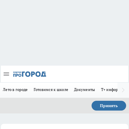
Лето в городе
Готовимся к школе
Документы
Т+ информиру
Принять