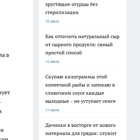
хрустящие огурцы без
стерилизации
18 июля
Как отличить натуральный сыр
от сырного продукта: самый
простой способ
ла в
15 июля
Скупаю килограммы этой
копеечной рыбы и запекаю в
вует
сливочном соусе каждые
выходные – не уступает семге
-
11 июля
х
Дачники в восторге от нового
 и
материала для грядок: служит
кам