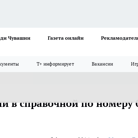
ди Чувашии
Газета онлайн
Рекламодател
кументы
Т+ информирует
Вакансии
Иг
ли в справочной по номеру 