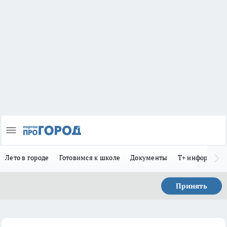
Лето в городе
Готовимся к школе
Документы
Т+ информиру
Принять