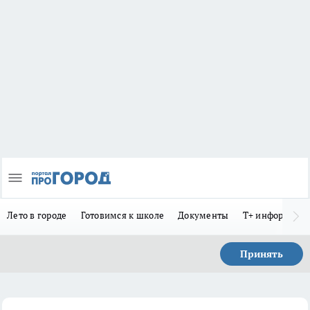
Лето в городе
Готовимся к школе
Документы
Т+ информиру
Принять