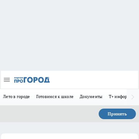
Лето в городе
Готовимся к школе
Документы
Т+ информиру
Принять