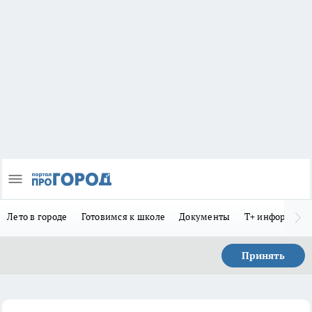
Лето в городе
Готовимся к школе
Документы
Т+ информиру
Принять