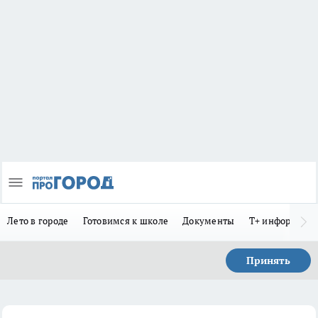
Лето в городе
Готовимся к школе
Документы
Т+ информиру
Принять