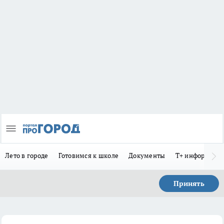
Лето в городе
Готовимся к школе
Документы
Т+ информиру
Принять