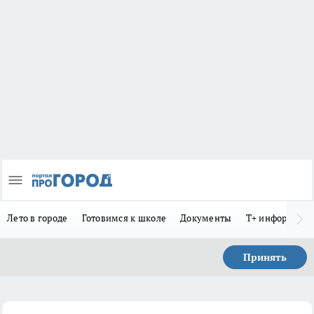
Лето в городе
Готовимся к школе
Документы
Т+ информиру
Принять