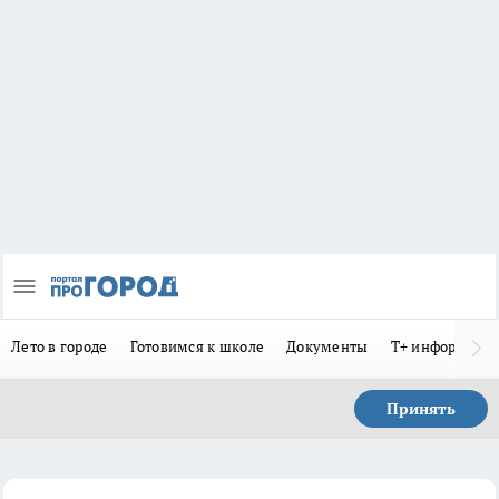
Лето в городе
Готовимся к школе
Документы
Т+ информиру
Принять