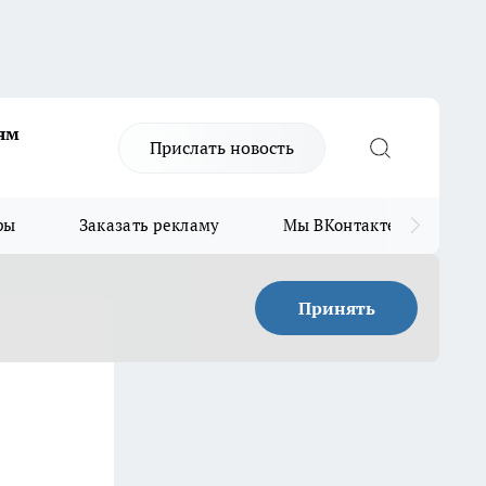
ям
Прислать новость
ры
Заказать рекламу
Мы ВКонтакте
Мы
Принять