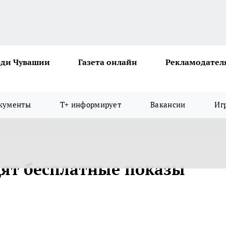
ди Чувашии
Газета онлайн
Рекламодател
кументы
Т+ информирует
Вакансии
Иг
дят бесплатные показы