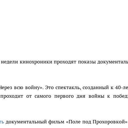
х недели кинохроники проходят показы документал
рез всю войну». Это спектакль, созданный к 40-л
 проходит от самого первого дня войны к побе
ть
документальный фильм «Поле под Прохоровкой»