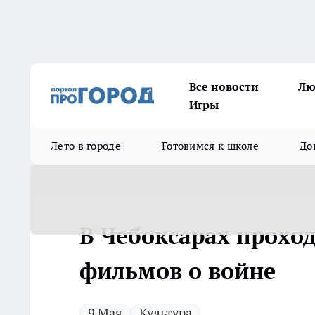
Все новости
Лю
Игры
Лето в городе
Готовимся к школе
До
В Чебоксарах прохо
фильмов о войне
9 Мая
Культура