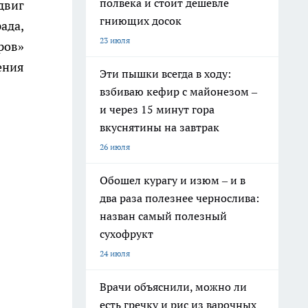
полвека и стоит дешевле
двиг
гниющих досок
ада,
23 июля
ров»
ения
Эти пышки всегда в ходу:
взбиваю кефир с майонезом –
и через 15 минут гора
вкуснятины на завтрак
26 июля
Обошел курагу и изюм – и в
два раза полезнее чернослива:
назван самый полезный
сухофрукт
24 июля
Врачи объяснили, можно ли
есть гречку и рис из варочных