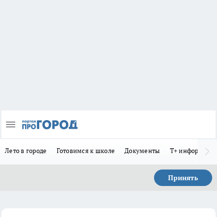
Лето в городе
Готовимся к школе
Документы
Т+ информиру
Принять