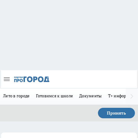
Лето в городе
Готовимся к школе
Документы
Т+ информиру
Принять