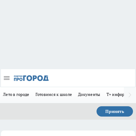
Лето в городе
Готовимся к школе
Документы
Т+ информиру
Принять