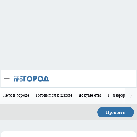
Лето в городе
Готовимся к школе
Документы
Т+ информиру
Принять