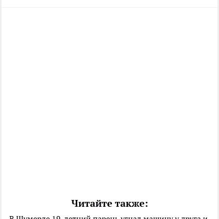
Читайте также:
В Шумерле 19-летний парень угнал машину у друга и