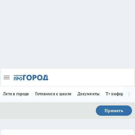
Лето в городе
Готовимся к школе
Документы
Т+ информиру
Принять