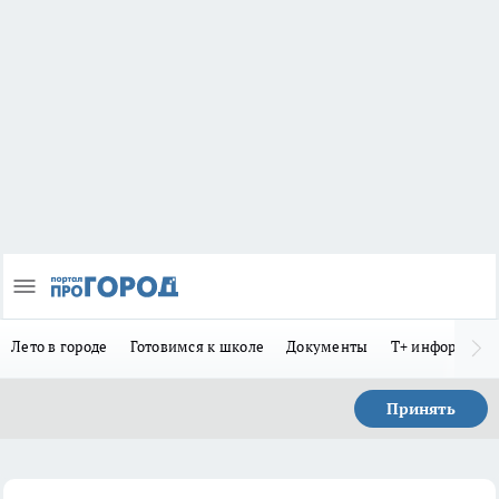
Лето в городе
Готовимся к школе
Документы
Т+ информиру
Принять