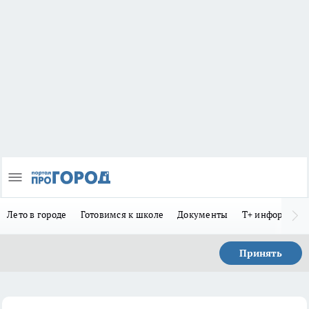
Лето в городе
Готовимся к школе
Документы
Т+ информиру
Принять