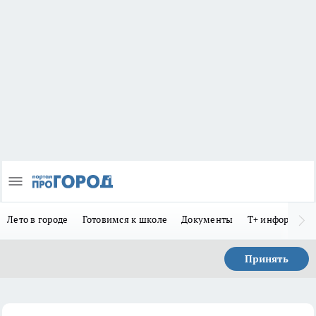
Лето в городе
Готовимся к школе
Документы
Т+ информиру
Принять