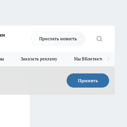
ям
Прислать новость
ры
Заказать рекламу
Мы ВКонтакте
Мы
Принять