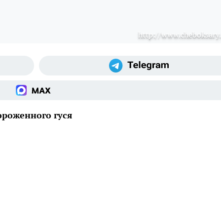
http://www.cheboksary.
ороженного гуся