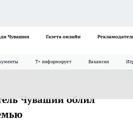
ди Чувашии
Газета онлайн
Рекламодател
кументы
Т+ информирует
Вакансии
Иг
тель Чувашии облил
емью