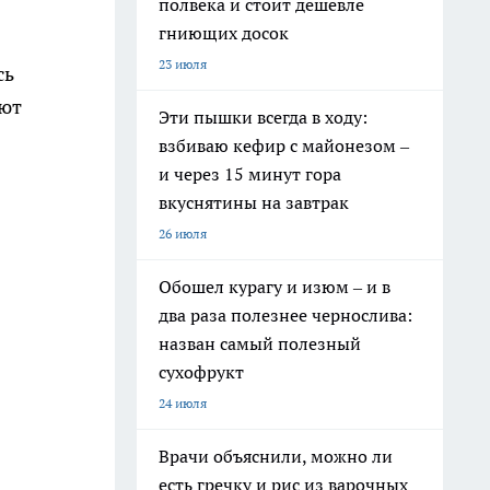
полвека и стоит дешевле
гниющих досок
23 июля
сь
ают
Эти пышки всегда в ходу:
взбиваю кефир с майонезом –
и через 15 минут гора
вкуснятины на завтрак
26 июля
Обошел курагу и изюм – и в
два раза полезнее чернослива:
назван самый полезный
сухофрукт
24 июля
Врачи объяснили, можно ли
есть гречку и рис из варочных