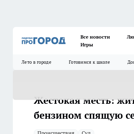
Все новости
Лю
Игры
Лето в городе
Готовимся к школе
До
Жестокая месть: жи
бензином спящую с
Происшествия
Суд