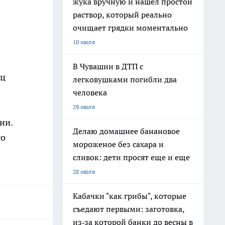
жука вручную и нашел простой
раствор, который реально
очищает грядки моментально
10 июля
В Чувашии в ДТП с
ец
легковушками погибли два
человека
29 июля
ии.
Делаю домашнее банановое
го
мороженое без сахара и
сливок: дети просят еще и еще
28 июля
Кабачки "как грибы", которые
съедают первыми: заготовка,
из‑за которой банки до весны в