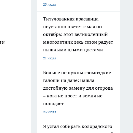
23 июля
Титулованная красавица
неустанно цветет с мая по
октябрь: этот великолепный
ли
многолетник весь сезон радует
пышными алыми цветами
21 июля
Больше не нужны громоздкие
галоши на даче: нашла
достойную замену для огорода
– нога не преет и земля не
попадает
23 июля
Я устал собирать колорадского