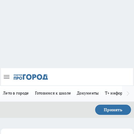
Лето в городе
Готовимся к школе
Документы
Т+ информиру
Принять