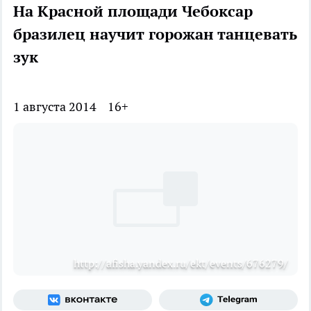
На Красной площади Чебоксар
бразилец научит горожан танцевать
зук
1 августа 2014
16+
http://afisha.yandex.ru/ekt/events/676279/