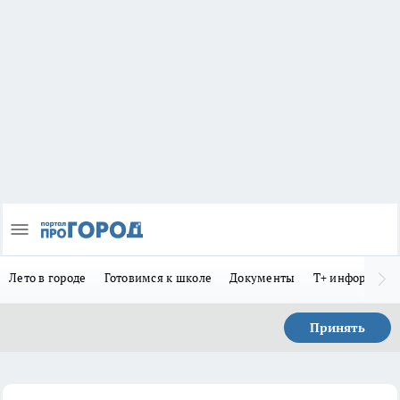
Лето в городе
Готовимся к школе
Документы
Т+ информиру
Принять