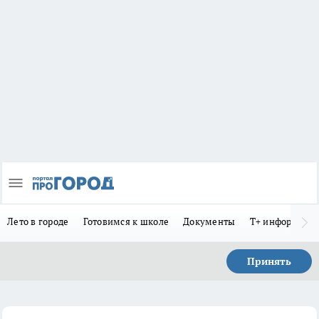
Лето в городе
Готовимся к школе
Документы
Т+ информиру
Принять