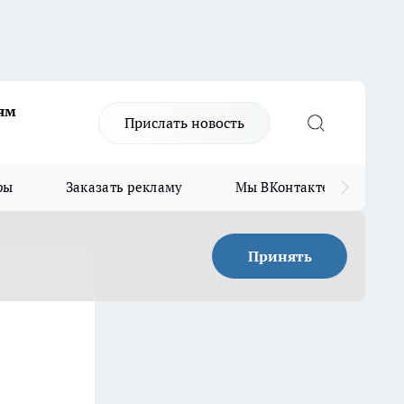
ям
Прислать новость
ры
Заказать рекламу
Мы ВКонтакте
Мы
Принять