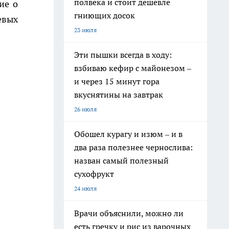
полвека и стоит дешевле
ие о
гниющих досок
евых
23 июля
Эти пышки всегда в ходу:
взбиваю кефир с майонезом –
и через 15 минут гора
вкуснятины на завтрак
26 июля
Обошел курагу и изюм – и в
два раза полезнее чернослива:
назван самый полезный
сухофрукт
24 июля
Врачи объяснили, можно ли
есть гречку и рис из варочных