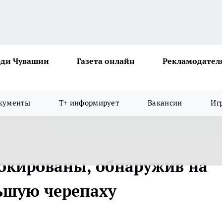
ди Чувашии
Газета онлайн
Рекламодател
кументы
Т+ информирует
Вакансии
Иг
окированы, обнаружив на
ьшую черепаху