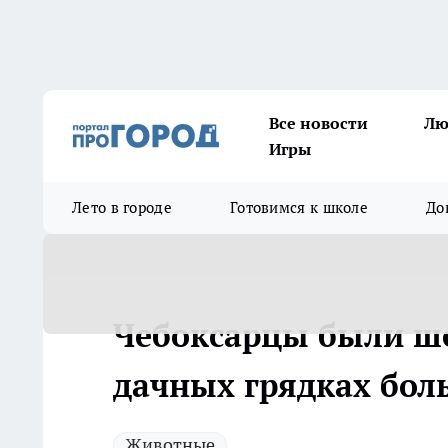
Все новости
Лю
Игры
Лето в городе
Готовимся к школе
До
Чебоксарцы были ш
дачных грядках бол
Животные