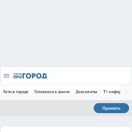
Лето в городе
Готовимся к школе
Документы
Т+ информиру
Принять