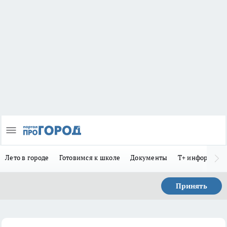
Лето в городе
Готовимся к школе
Документы
Т+ информиру
Принять