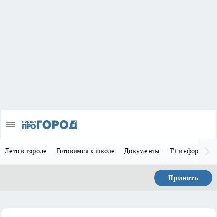
Лето в городе
Готовимся к школе
Документы
Т+ информиру
Принять