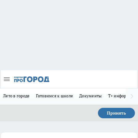
Лето в городе
Готовимся к школе
Документы
Т+ информиру
Принять