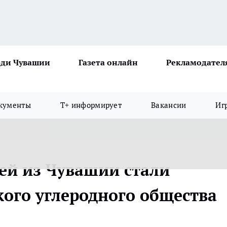
ди Чувашии
Газета онлайн
Рекламодател
кументы
Т+ информирует
Вакансии
Иг
ей из Чувашии стали
ого углеродного общества