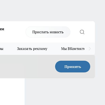
ям
Прислать новость
ры
Заказать рекламу
Мы ВКонтакте
Мы
Принять