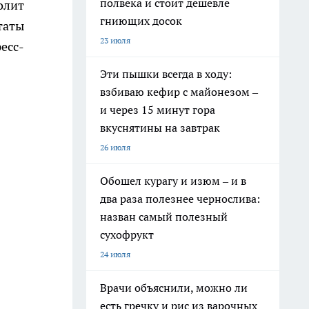
полвека и стоит дешевле
олит
гниющих досок
таты
23 июля
есс-
Эти пышки всегда в ходу:
взбиваю кефир с майонезом –
и через 15 минут гора
вкуснятины на завтрак
26 июля
Обошел курагу и изюм – и в
два раза полезнее чернослива:
назван самый полезный
сухофрукт
24 июля
Врачи объяснили, можно ли
есть гречку и рис из варочных