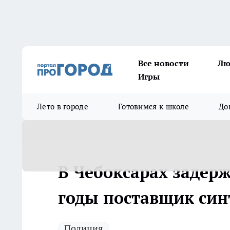
Все новости
Лю
Игры
Лето в городе
Готовимся к школе
До
В Чебоксарах задер
годы поставщик син
Полиция