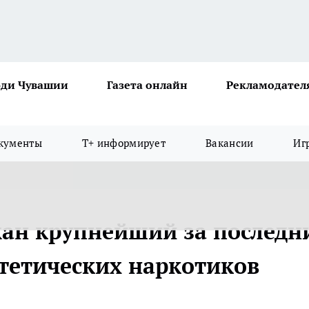
ди Чувашии
Газета онлайн
Рекламодател
кументы
Т+ информирует
Вакансии
Иг
жан крупнейший за последн
тетических наркотиков