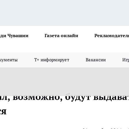
ди Чувашии
Газета онлайн
Рекламодател
кументы
Т+ информирует
Вакансии
Иг
л, возможно, будут выдава
ся