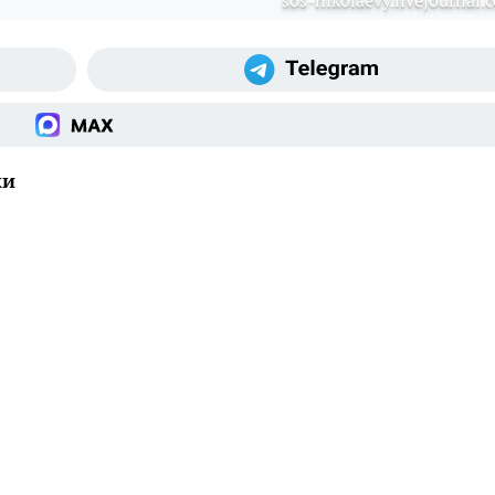
sos-nikolaevy.livejournal.
ки