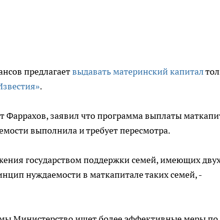
ансов предлагает
выдавать материнский капитал
тол
Известия»
.
 Фаррахов, заявил что программа выплаты маткапи
емости выполнила и требует пересмотра.
жения государством поддержки семей, имеющих двух
инцип нуждаемости в маткапитале таких семей, -
мы Министерство ищет более эффективные меры по