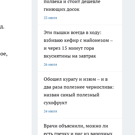
полвека и стоит дешевле
гниющих досок
23 июля
д.
Эти пышки всегда в ходу:
взбиваю кефир с майонезом –
и через 15 минут гора
ое,
вкуснятины на завтрак
26 июля
Обошел курагу и изюм – и в
два раза полезнее чернослива:
назван самый полезный
сухофрукт
24 июля
Врачи объяснили, можно ли
есть гречку и рис из варочных