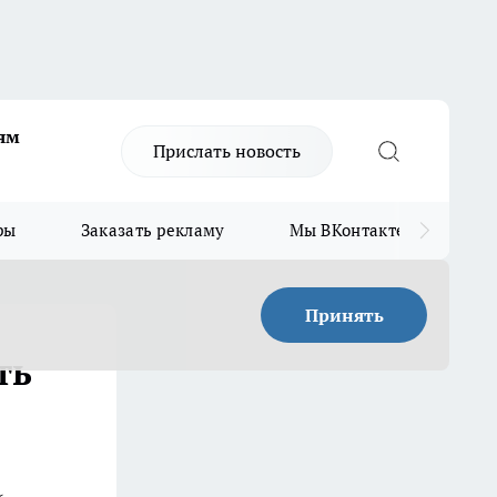
ям
Прислать новость
ры
Заказать рекламу
Мы ВКонтакте
Мы
Принять
ть