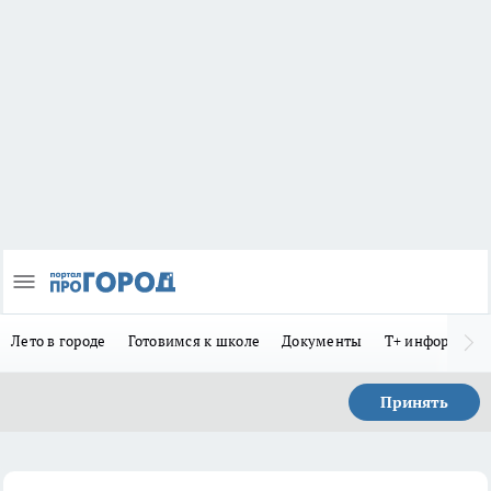
Лето в городе
Готовимся к школе
Документы
Т+ информиру
Принять