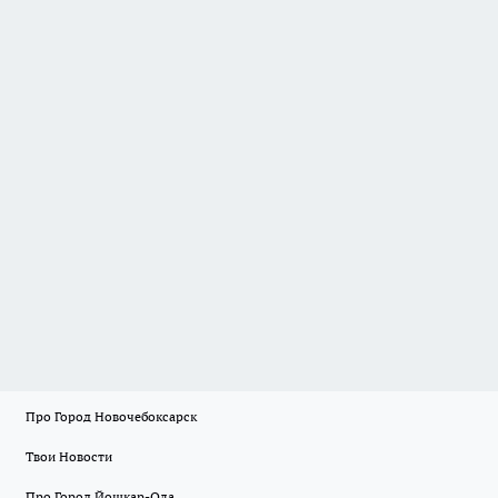
Про Город Новочебоксарск
Твои Новости
Про Город Йошкар-Ола