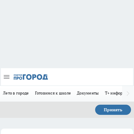
Лето в городе
Готовимся к школе
Документы
Т+ информиру
Принять