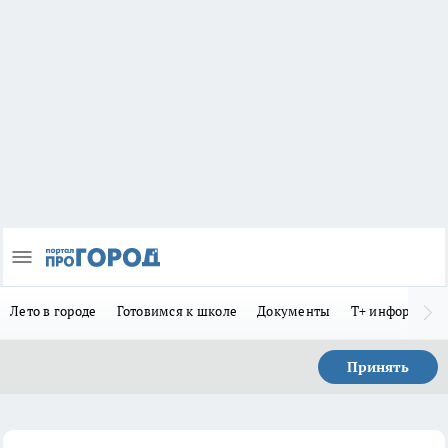
Лето в городе
Готовимся к школе
Документы
Т+ информиру
Принять