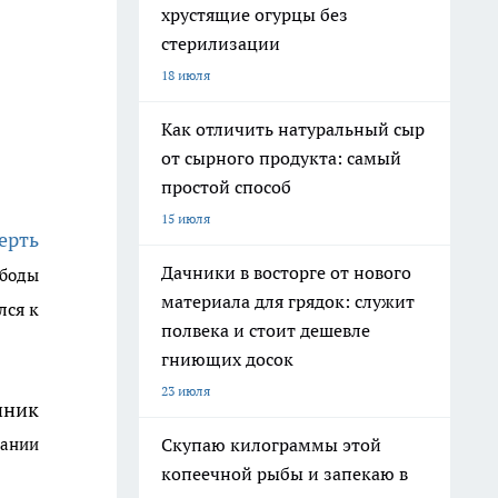
хрустящие огурцы без
стерилизации
18 июля
Как отличить натуральный сыр
от сырного продукта: самый
простой способ
15 июля
ерть
Дачники в восторге от нового
ободы
материала для грядок: служит
лся к
полвека и стоит дешевле
гниющих досок
23 июля
нник
Скупаю килограммы этой
пании
копеечной рыбы и запекаю в