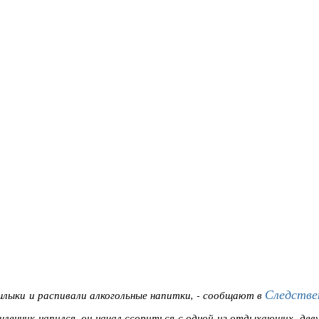
Следстве
шлыки и распивали алкогольные напитки, - сообщают в
ышленник напился, он начал ссориться с одной из отдыхающих, дев