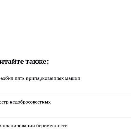
итайте также:
 разбил пять припаркованных машин
естр недобросовестных
ри планировании беременности