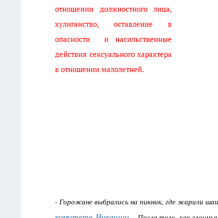
отношении должностного лица,
хулиганство, оставление в
опасности и насильственные
действия сексуального характера
в отношении малолетней.
- Горожане выбрались на пикник, где жарили ша
комитете Чувашии
. - После того, как злоум