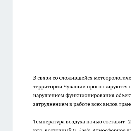
В связи со сложившейся метеорологичес
территории Чувашии прогнозируются п
нарушением функционирования объект
затруднением в работе всех видов тра
Температура воздуха ночью составит -
юго-восточный 0-5 м/с. Атмосферное дав