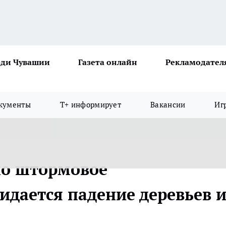
ди Чувашии
Газета онлайн
Рекламодател
кументы
Т+ информирует
Вакансии
Иг
но штормовое
идается падение деревьев 