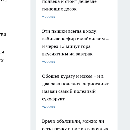
полвека и стоит дешевле
,
гниющих досок
23 июля
Эти пышки всегда в ходу:
тва
взбиваю кефир с майонезом –
и через 15 минут гора
ся
вкуснятины на завтрак
ях
26 июля
Обошел курагу и изюм – и в
два раза полезнее чернослива:
назван самый полезный
сухофрукт
24 июля
Врачи объяснили, можно ли
есть гречку и рис из варочных