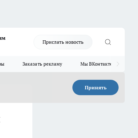
ям
Прислать новость
ры
Заказать рекламу
Мы ВКонтакте
Мы
Принять
и