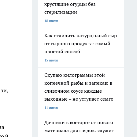
хрустящие огурцы без
стерилизации
18 июля
Как отличить натуральный сыр
от сырного продукта: самый
простой способ
15 июля
Скупаю килограммы этой
копеечной рыбы и запекаю в
зи,
сливочном соусе каждые
выходные – не уступает семге
11 июля
Дачники в восторге от нового
на
материала для грядок: служит
по 9