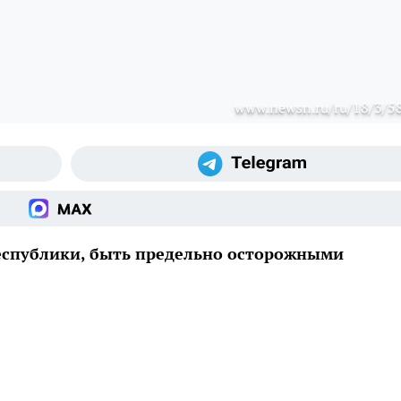
www.newsn.ru/ru/18/3/5
еспублики, быть предельно осторожными