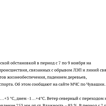
кой обстановкой в период с 7 по 9 ноября на
роисшествия, связанных с обрывом ЛЭП и линий свя
ов жизнеобеспечения, падением деревьев,
нспорта. Об этом сообщают на сайте МЧС по Чувашии.
2…+3 °С, днем -1…+4°С. Ветер северный с переходом 
ление 753 мм.рт.ст. Влажность – 93 %. В период с 7 