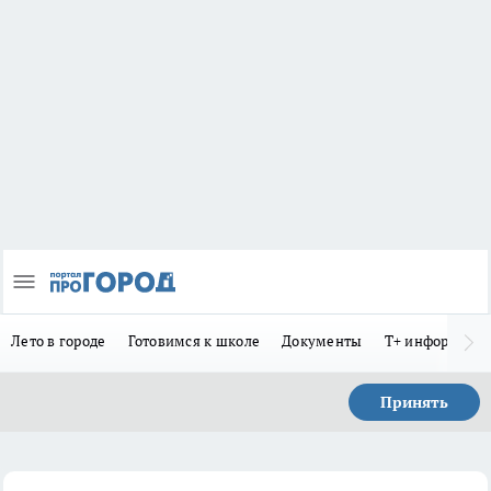
Лето в городе
Готовимся к школе
Документы
Т+ информиру
Принять