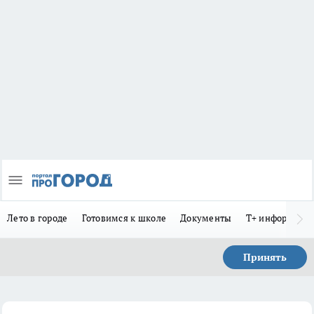
Лето в городе
Готовимся к школе
Документы
Т+ информиру
Принять