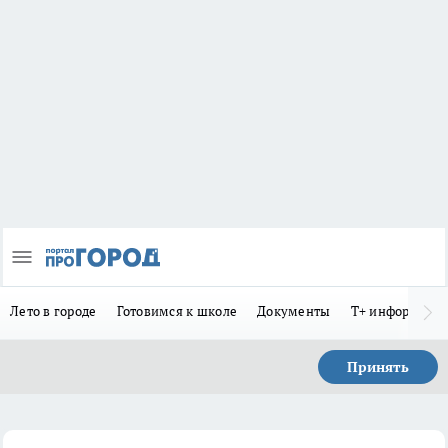
Лето в городе
Готовимся к школе
Документы
Т+ информиру
Принять