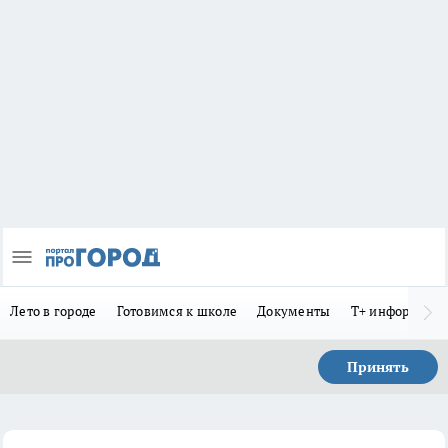
Лето в городе
Готовимся к школе
Документы
Т+ информиру
Принять