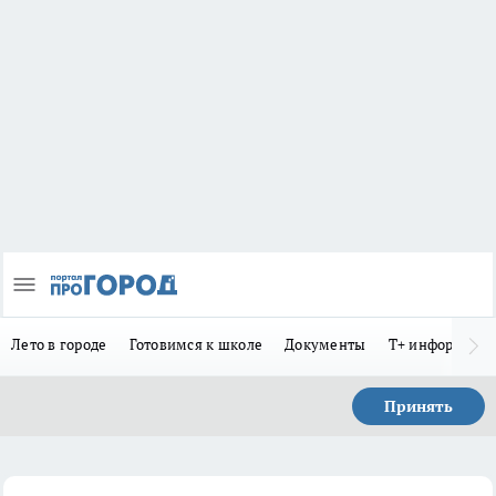
Лето в городе
Готовимся к школе
Документы
Т+ информиру
Принять