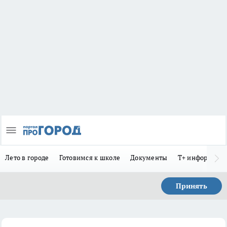
Лето в городе
Готовимся к школе
Документы
Т+ информиру
Принять