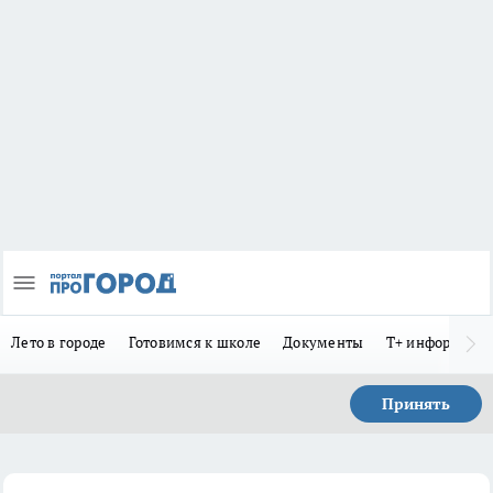
Лето в городе
Готовимся к школе
Документы
Т+ информиру
Принять