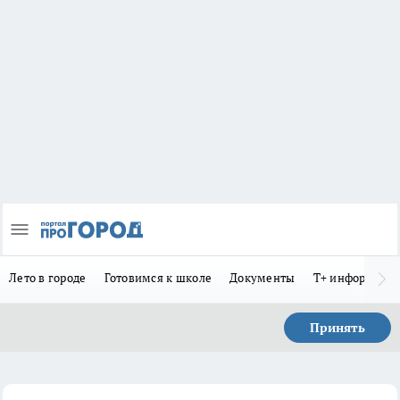
Лето в городе
Готовимся к школе
Документы
Т+ информиру
Принять