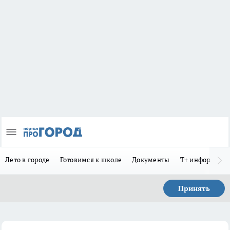
Лето в городе
Готовимся к школе
Документы
Т+ информиру
Принять