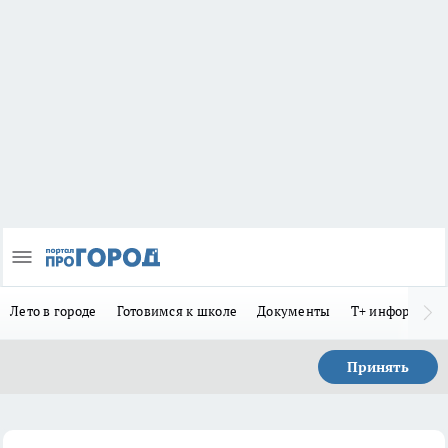
Лето в городе
Готовимся к школе
Документы
Т+ информиру
Принять