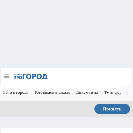
Лето в городе
Готовимся к школе
Документы
Т+ информиру
Принять