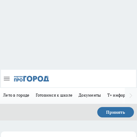
Лето в городе
Готовимся к школе
Документы
Т+ информиру
Принять