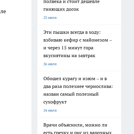
полвека и стоит дешевле
в
гниющих досок
иле
23 июля
Эти пышки всегда в ходу:
взбиваю кефир с майонезом –
и через 15 минут гора
вкуснятины на завтрак
26 июля
Обошел курагу и изюм – и в
два раза полезнее чернослива:
назван самый полезный
сухофрукт
24 июля
Врачи объяснили, можно ли
есть гречку и рис из варочных