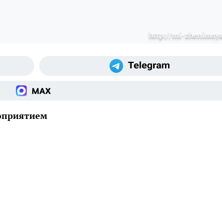
http://mi-zhenimsya
оприятием