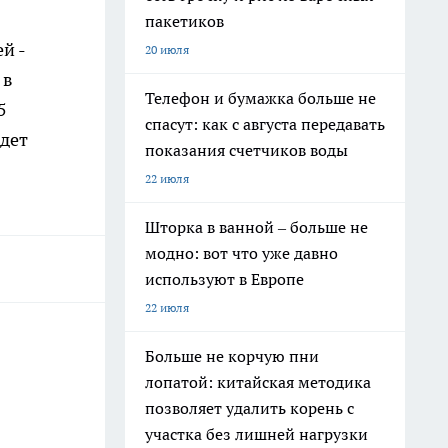
пакетиков
й -
20 июля
 в
Телефон и бумажка больше не
5
спасут: как с августа передавать
дет
показания счетчиков воды
22 июля
Шторка в ванной – больше не
модно: вот что уже давно
используют в Европе
22 июля
Больше не корчую пни
лопатой: китайская методика
позволяет удалить корень с
участка без лишней нагрузки