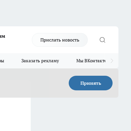
ям
Прислать новость
ры
Заказать рекламу
Мы ВКонтакте
Мы
Принять