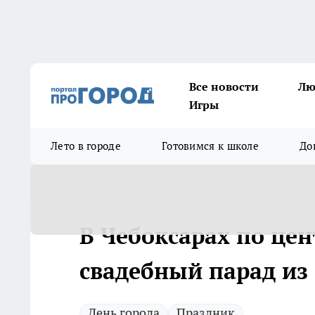
Все новости
Лю
Игры
Лето в городе
Готовимся к школе
До
В Чебоксарах по це
свадебный парад из 
День города
Праздник