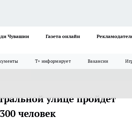
ди Чувашии
Газета онлайн
Рекламодател
кументы
Т+ информирует
Вакансии
Иг
нтральной улице пройдет
300 человек